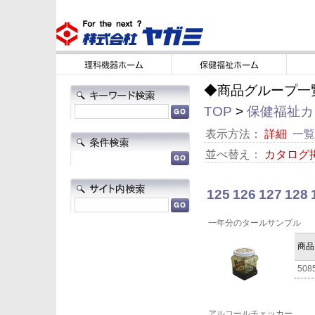
◆商品グループ一
TOP
>
保健福祉カタ
表示方法：
詳細
一覧
並べ替え：
カタログ
125
126
127
128
一年分のタールサンプル
商品
508
アルコールチェッカー