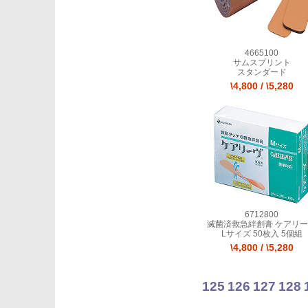
4665100
サムスプリント
スタンダード
\4,800
/
\5,280
6712800
滅菌済救急絆創膏 ケアリ
Lサイズ 50枚入 5個組
\4,800
/
\5,280
125
126
127
128