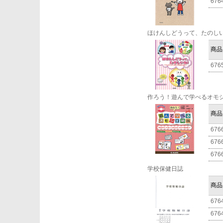
676
ほけんしどうって、たのし
商品
676
作ろう！遊んで学べるオモ
商品
676
676
676
学校保健日誌
商品
676
676