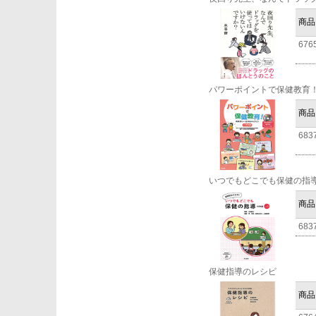
商品
676
パワーポイントで保健教育
商品
683
いつでもどこでも保健の指
商品
683
保健指導のレシピ
商品