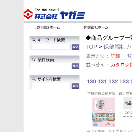
◆商品グループ一
TOP
>
保健福祉カタ
表示方法：
詳細
一覧
並べ替え：
カタログ
130
131
132
133
学校の感染症対策 改訂増
商品
684
夜回り先生、なんでドラッ