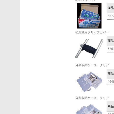
商品
667
松葉杖用グリップカバー
商品
676
分類収納ケース クリア
商品
464
分類収納ケース クリア
商品