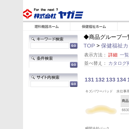
◆商品グループ一
TOP
>
保健福祉カタ
表示方法：
詳細
一覧
並べ替え：
カタログ
131
132
133
134
キズパワーパッド 水仕事
商品
663
瞬間冷却パック