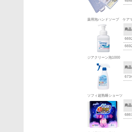
464
薬用泡ハンドソープ ケア
商品
669
669
ジアクリーン泡1000
商品
673
ソフィ超熟睡ショーツ
商品
686