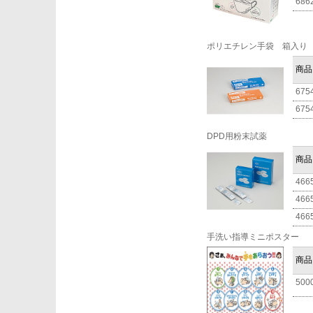
686
ポリエチレン手袋 箱入り
商品
675
675
DPD用粉末試薬
商品
466
466
466
手洗い指導ミニポスター
商品
500