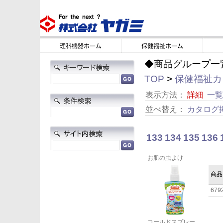
◆商品グループ一
TOP
>
保健福祉カタ
表示方法：
詳細
一覧
並べ替え：
カタログ
133
134
135
136
お肌の虫よけ
商品
679
コールドスプレー