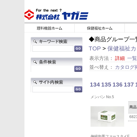
◆商品グループ一
TOP
>
保健福祉カタ
表示方法：
詳細
一覧
並べ替え：
カタログ
134
135
136
137
メンバン No.5
商品
682
伸縮包帯ファースタイE