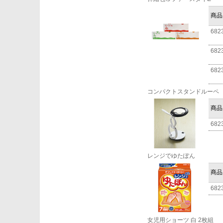
商品
682
682
682
コンパクトスタンドルーペ
商品
682
レンジでゆたぽん
商品
682
女児用ショーツ 白 2枚組