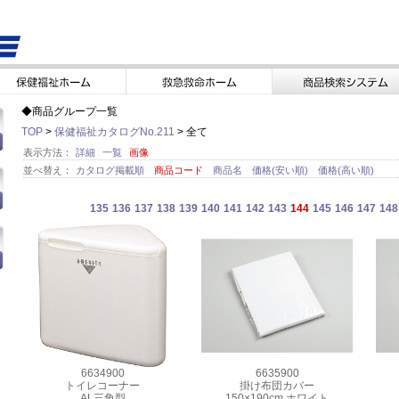
◆商品グループ一覧
TOP
>
保健福祉カタログNo.211
> 全て
表示方法：
詳細
一覧
画像
並べ替え：
カタログ掲載順
商品コード
商品名
価格(安い順)
価格(高い順)
135
136
137
138
139
140
141
142
143
144
145
146
147
148
6634900
6635900
トイレコーナー
掛け布団カバー
AL三角型
150×190cm ホワイト