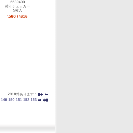
6639400
発汗チェッカー
5枚入
\560
/
\616
2918
件あります：
149
150
151
152
153