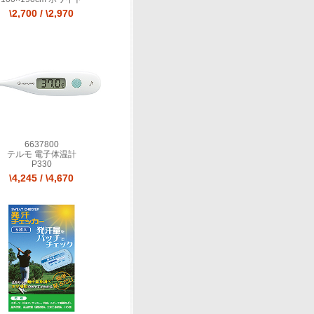
\2,700
/
\2,970
6637800
テルモ 電子体温計
P330
\4,245
/
\4,670