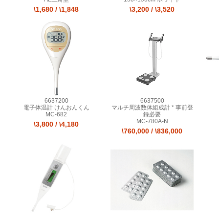
\1,680
/
\1,848
\3,200
/
\3,520
6637200
6637500
電子体温計 けんおんくん
マルチ周波数体組成計 * 事前登
MC-682
録必要
MC-780A-N
\3,800
/
\4,180
\760,000
/
\836,000