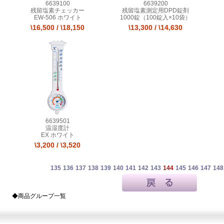
6639100
6639200
残留塩素チェッカー
残留塩素測定用DPD錠剤
EW-506 ホワイト
1000錠（100錠入×10袋）
\16,500
/
\18,150
\13,300
/
\14,630
6639501
温湿度計
EX ホワイト
\3,200
/
\3,520
135
136
137
138
139
140
141
142
143
144
145
146
147
148
◆商品グループ一覧