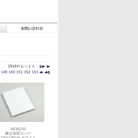
2918
件あります：
149
150
151
152
153
6636100
敷き布団カバー
100×190cm ホワイト