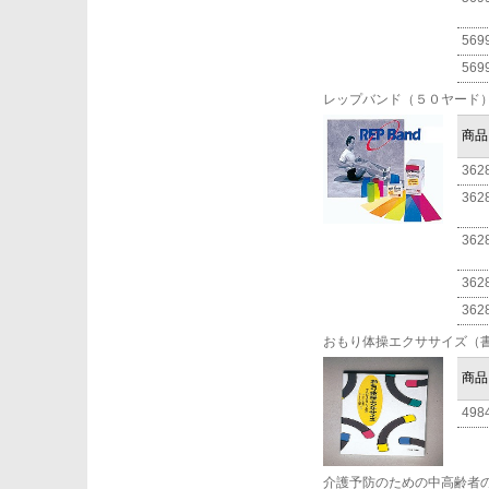
569
569
レップバンド（５０ヤード
商品
362
362
362
362
362
おもり体操エクササイズ（
商品
498
介護予防のための中高齢者