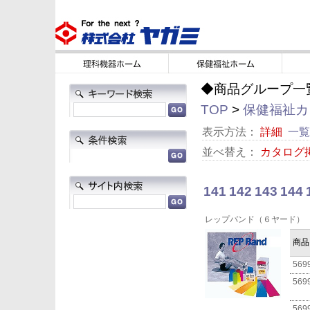
◆商品グループ一
TOP
>
保健福祉カタ
表示方法：
詳細
一覧
並べ替え：
カタログ
141
142
143
144
レップバンド（６ヤード）
商品
569
569
569