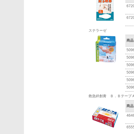
672
672
ステラーゼ
商品
509
509
509
509
509
509
救急絆創膏 Ｂ．Ｂテープ
商品
464
655