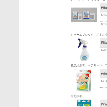
商品
665
665
ジャームブロック ボトル
商品
670
救急絆創膏 ケアリーヴ 
商品
671
貼る眼帯
商品