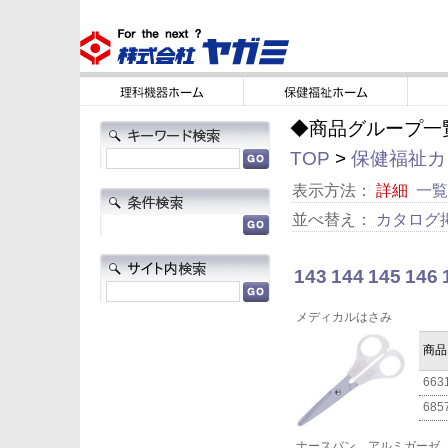
◆商品グループ一
TOP
>
保健福祉カタ
表示方法：
詳細
一覧
並べ替え：
カタログ
143
144
145
146
メディカルはさみ
商品
663
685
ナースバン アルミガーゼ