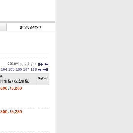
2918
件あります：
164
165
166
167
168
格
その他
標準価格 / 税込価格)
,800
\5,280
/
,800
\5,280
/