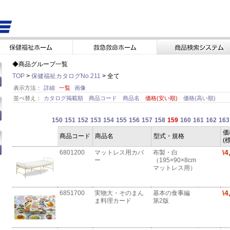
◆商品グループ一覧
TOP
>
保健福祉カタログNo.211
> 全て
表示方法：
詳細
一覧
画像
並べ替え：
カタログ掲載順
商品コード
商品名
価格(安い順)
価格(高い順)
150
151
152
153
154
155
156
157
158
159
160
161
162
163
価
商品コード
商品名
型式・規格
(
\4
6801200
マットレス用カバ
布製・白
ー
（195×90×8cm
マットレス用）
\4
6851700
実物大・そのまん
基本の食事編
ま料理カード
第2版