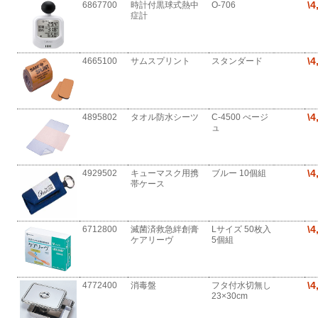
\4
6867700
時計付黒球式熱中
O-706
症計
\4
4665100
サムスプリント
スタンダード
\4
4895802
タオル防水シーツ
C-4500 べージ
ュ
\4
4929502
キューマスク用携
ブルー 10個組
帯ケース
\4
6712800
滅菌済救急絆創膏
Lサイズ 50枚入
ケアリーヴ
5個組
\4
4772400
消毒盤
フタ付水切無し
23×30cm