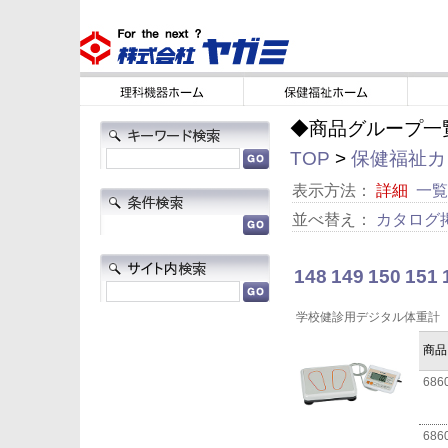
◆商品グループ一
TOP
>
保健福祉カタ
表示方法：
詳細
一覧
並べ替え：
カタログ
148
149
150
151
学校健診用デジタル体重計
商品
686
686