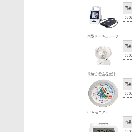
商品
686
大型サーキュレータ
商品
686
環境管理温湿度計
商品
686
CO2モニター
商品
686