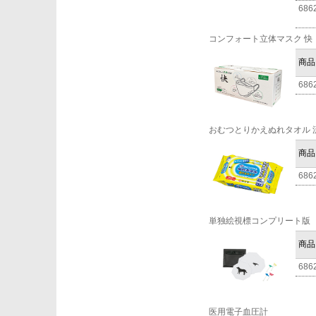
686
コンフォート立体マスク 快
商品
686
おむつとりかえぬれタオル 
商品
686
単独絵視標コンプリート版
商品
686
医用電子血圧計