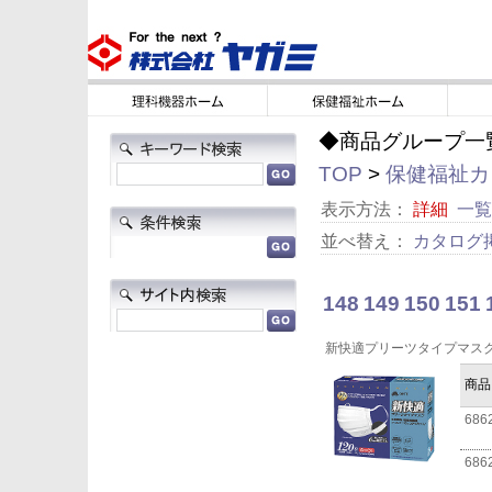
◆商品グループ一
TOP
>
保健福祉カタ
表示方法：
詳細
一覧
並べ替え：
カタログ
148
149
150
151
新快適プリーツタイプマス
商品
686
686