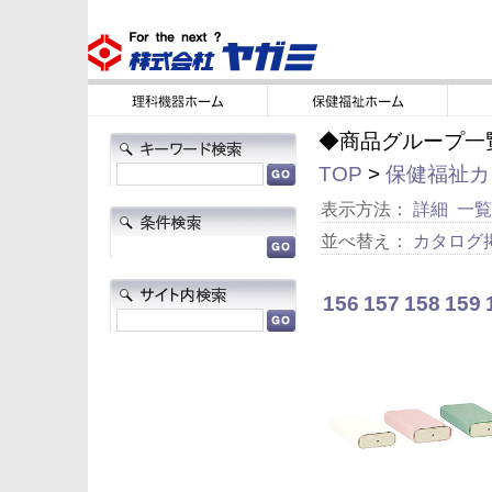
◆商品グループ一
TOP
>
保健福祉カタ
表示方法：
詳細
一覧
並べ替え：
カタログ
156
157
158
159