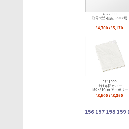
4677000
顎骨N型5個組 JAMY用
\4,700
/
\5,170
6741000
掛け布団カバー
150×210cm アイボリー
\3,500
/
\3,850
156
157
158
159