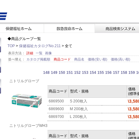
◆商品グループ一覧
TOP
>
保健福祉カタログNo.211
> 全て
表示方法：
詳細
一覧
画像
並べ替え：
カタログ掲載順
商品コード
商品名
価格(安い順)
価格(高い順)
148
149
150
151
152
153
154
155
156
157
158
159
1
ニトリルグローブ
価格
商品コード
型式・規格
(標準価
\3,58
6869500
S 200枚入
\3,58
6869600
M 200枚入
\3,58
6869700
L 200枚入
ニトリルグローブWH3
価格
商品コード
型式・規格
(標準価