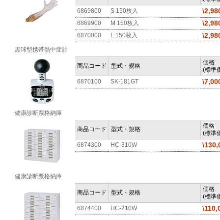
\2,98
6869800
S 150枚入
\2,98
6869900
M 150枚入
\2,98
6870000
L 150枚入
黒球型携帯熱中症計
価格
商品コード
型式・規格
(標準価
\7,00
6870100
SK-181GT
健康診断票格納庫
価格
商品コード
型式・規格
(標準価
\130,
6874300
HC-310W
健康診断票格納庫
価格
商品コード
型式・規格
(標準価
\110,
6874400
HC-210W