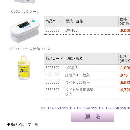
パルスオキシメータ
価格
商品コード
型式・規格
(標準価
\9,00
6880800
OX-103
アルウエッティ除菌クロス
価格
商品コード
型式・規格
(標準価
\1,00
6885500
100枚入
\875
6885600
詰替用 100枚入
\6,82
6885700
ワイド 320枚入
\4,72
6885800
ワイド詰替用 320
枚入
148
149
150
151
152
153
154
155
156
157
158
159
1
◆商品グループ一覧