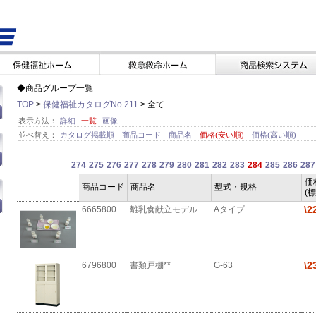
◆商品グループ一覧
TOP
>
保健福祉カタログNo.211
> 全て
表示方法：
詳細
一覧
画像
並べ替え：
カタログ掲載順
商品コード
商品名
価格(安い順)
価格(高い順)
274
275
276
277
278
279
280
281
282
283
284
285
286
287
価
商品コード
商品名
型式・規格
(
\2
6665800
離乳食献立モデル
Aタイプ
\2
6796800
書類戸棚**
G-63