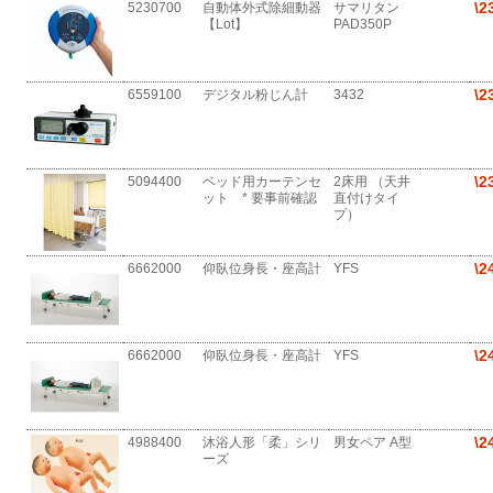
\2
5230700
自動体外式除細動器
サマリタン
【Lot】
PAD350P
\2
6559100
デジタル粉じん計
3432
\2
5094400
ベッド用カーテンセ
2床用 （天井
ット * 要事前確認
直付けタイ
プ）
\2
6662000
仰臥位身長・座高計
YFS
\2
6662000
仰臥位身長・座高計
YFS
\2
4988400
沐浴人形「柔」シリ
男女ペア A型
ーズ