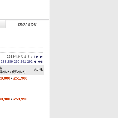
2918
件あります：
288
289
290
291
292
格
その他
標準価格 / 税込価格)
29,000
\251,900
/
30,900
\253,990
/