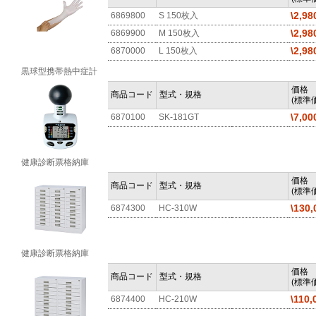
\2,98
6869800
S 150枚入
\2,98
6869900
M 150枚入
\2,98
6870000
L 150枚入
黒球型携帯熱中症計
価格
商品コード
型式・規格
(標準価
\7,00
6870100
SK-181GT
健康診断票格納庫
価格
商品コード
型式・規格
(標準価
\130,
6874300
HC-310W
健康診断票格納庫
価格
商品コード
型式・規格
(標準価
\110,
6874400
HC-210W