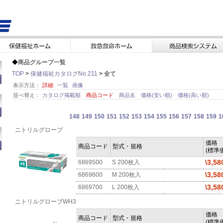
◆商品グループ一覧
TOP
>
保健福祉カタログNo.211
> 全て
表示方法：
詳細
一覧
画像
並べ替え：
カタログ掲載順
商品コード
商品名
価格(安い順)
価格(高い順)
148
149
150
151
152
153
154
155
156
157
158
159
1
ニトリルグローブ
価格
商品コード
型式・規格
(標準価
\3,58
6869500
S 200枚入
\3,58
6869600
M 200枚入
\3,58
6869700
L 200枚入
ニトリルグローブWH3
価格
商品コード
型式・規格
(標準価