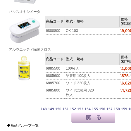
パルスオキシメータ
価格
商品コード
型式・規格
(標準価
\9,00
6880800
OX-103
アルウエッティ除菌クロス
価格
商品コード
型式・規格
(標準価
\1,00
6885500
100枚入
\875
6885600
詰替用 100枚入
\6,82
6885700
ワイド 320枚入
\4,72
6885800
ワイド詰替用 320
枚入
148
149
150
151
152
153
154
155
156
157
158
159
1
◆商品グループ一覧