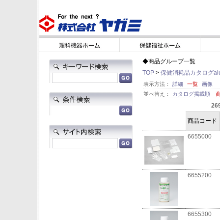
◆商品グループ一覧
TOP
>
保健消耗品カタログalu×a
表示方法：
詳細
一覧
画像
並べ替え：
カタログ掲載順
26
商品コード
6655000
6655200
6655300