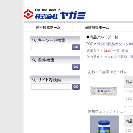
◆商品グループ一覧
TOP
>
保健消耗品カタログalu×a
表示方法：
詳細
一覧
画像
並べ替え：
カタログ掲載順
あわぷく無添加せっけん
商品
666
671
除菌ウェットティシュー
商品
671