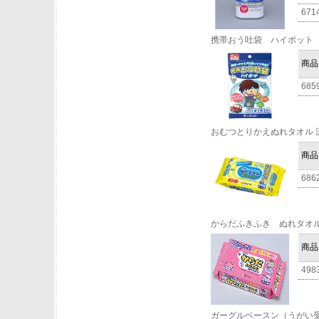
671
携帯おう吐袋 ハイポット
商品
685
おむつとりかえぬれタオル 
商品
686
からだふきふき ぬれタオ
商品
498
ガーグルベースン（うがい