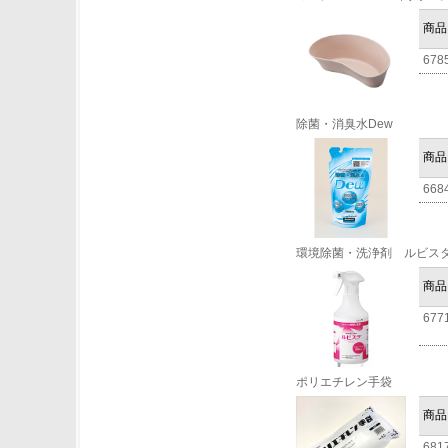
商品
678
除菌・消臭水Dew
商品
668
環境除菌・洗浄剤 ルビス
商品
677
ポリエチレン手袋
商品
681