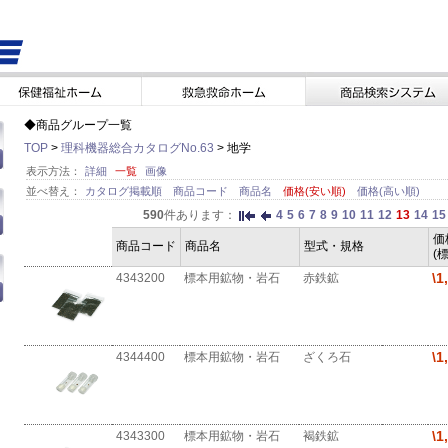
◆商品グループ一覧
TOP
>
理科機器総合カタログNo.63
> 地学
表示方法：
詳細
一覧
画像
並べ替え：
カタログ掲載順
商品コード
商品名
価格(安い順)
価格(高い順)
590
件あります：
4
5
6
7
8
9
10
11
12
13
14
15
価
商品コード
商品名
型式・規格
(
\1
4343200
標本用鉱物・岩石
赤鉄鉱
\1
4344400
標本用鉱物・岩石
ざくろ石
\1
4343300
標本用鉱物・岩石
褐鉄鉱