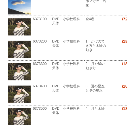
第２分野 気
象
\7
6373100
DVD 小学校理科
全4巻
天体
\1
6373200
DVD 小学校理科
1 かげので
天体
き方と太陽の
動き
\1
6373300
DVD 小学校理科
2 月や星の
天体
動き方
\1
6373400
DVD 小学校理科
3 夏の星座
天体
と冬の星座
\1
6373500
DVD 小学校理科
4 月と太陽
天体