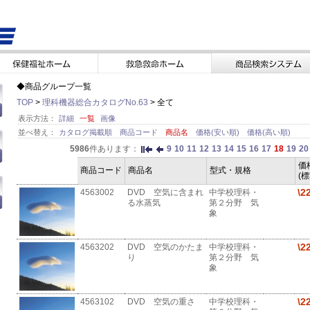
◆商品グループ一覧
TOP
>
理科機器総合カタログNo.63
> 全て
表示方法：
詳細
一覧
画像
並べ替え：
カタログ掲載順
商品コード
商品名
価格(安い順)
価格(高い順)
5986
件あります：
9
10
11
12
13
14
15
16
17
18
19
20
価
商品コード
商品名
型式・規格
(
\2
4563002
DVD 空気に含まれ
中学校理科・
る水蒸気
第２分野 気
象
\2
4563202
DVD 空気のかたま
中学校理科・
り
第２分野 気
象
\2
4563102
DVD 空気の重さ
中学校理科・