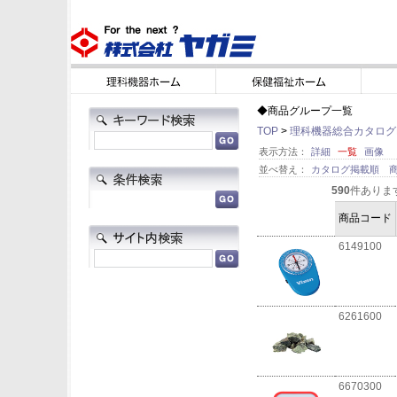
◆商品グループ一覧
TOP
>
理科機器総合カタログN
表示方法：
詳細
一覧
画像
並べ替え：
カタログ掲載順
590
件ありま
商品コード
6149100
6261600
6670300