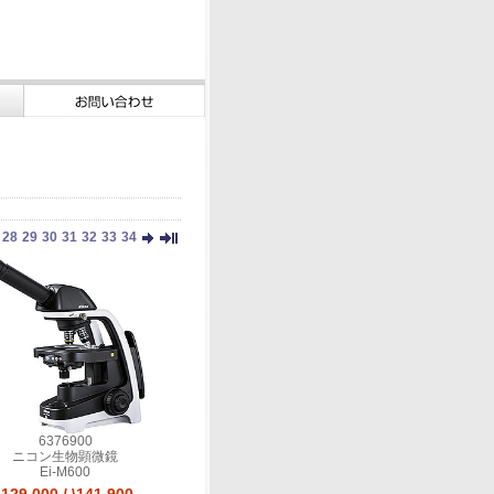
28
29
30
31
32
33
34
6376900
ニコン生物顕微鏡
Ei-M600