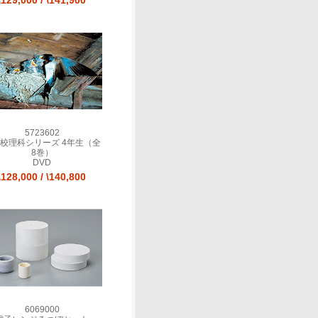
\129,000
/
\141,900
5723602
校理科シリーズ 4年生（全
8巻）
DVD
\128,000
/
\140,800
6069000