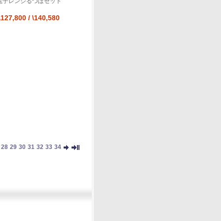
電子レンジるつぼセット
\127,800
/
\140,580
28
29
30
31
32
33
34