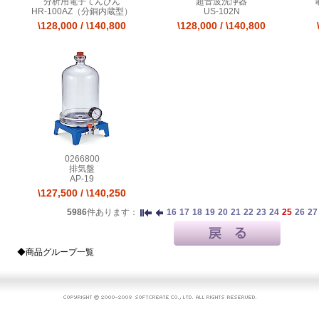
分析用電子てんびん
超音波洗浄器
HR-100AZ（分銅内蔵型）
US-102N
\128,000
/
\140,800
\128,000
/
\140,800
0266800
排気盤
AP-19
\127,500
/
\140,250
5986
件あります：
16
17
18
19
20
21
22
23
24
25
26
27
◆商品グループ一覧