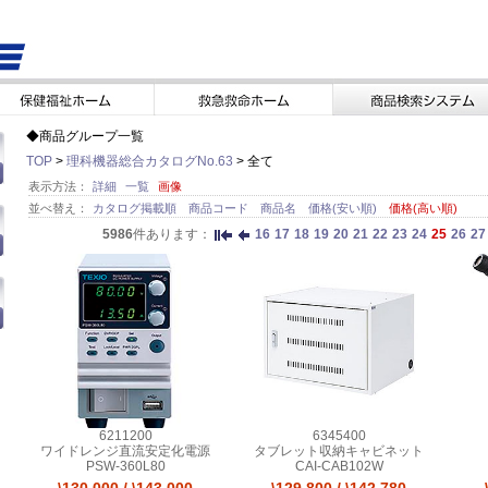
◆商品グループ一覧
TOP
>
理科機器総合カタログNo.63
> 全て
表示方法：
詳細
一覧
画像
並べ替え：
カタログ掲載順
商品コード
商品名
価格(安い順)
価格(高い順)
5986
件あります：
16
17
18
19
20
21
22
23
24
25
26
27
6211200
6345400
ワイドレンジ直流安定化電源
タブレット収納キャビネット
PSW-360L80
CAI-CAB102W