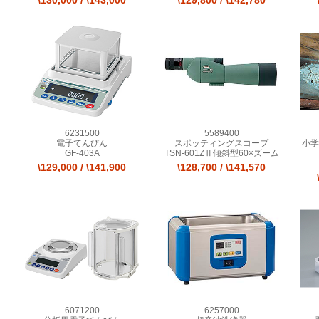
\130,000
/
\143,000
\129,800
/
\142,780
6231500
5589400
電子てんびん
スポッティングスコープ
小学
GF-403A
TSN-601ZⅡ傾斜型60×ズーム
\129,000
/
\141,900
\128,700
/
\141,570
6071200
6257000