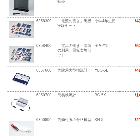
験器
\4
6358300
「電流の働き」黒板
小学4年生用
実験セット
\5
6358400
「電流の働き・電気
全学年用
の利用」黒板実験セ
ット
\4
6367600
実験用大型検流計
YBG-5E
\1
6350700
簡易検流計
BG-5X
\2
6350800
筋肉付腕の骨格模型
KN-5