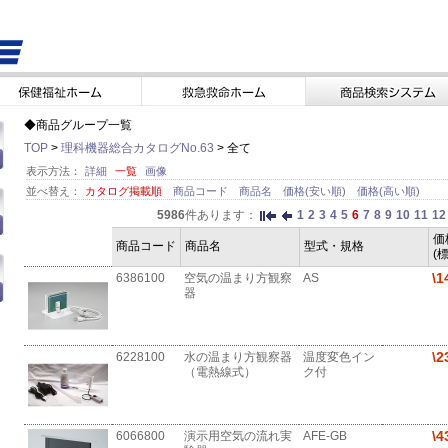
◆商品グループ一覧
TOP
>
理科機器総合カタログNo.63
> 全て
表示方法：
詳細
一覧
画像
並べ替え：
カタログ掲載順
商品コード
商品名
価格(安い順)
価格(高い順)
5986
件あります：
1
2
3
4
5
6
7
8
9
10
11
12
価
商品コード
商品名
型式・規格
(
\1
6386100
空気の温まり方観察
AS
器
\2
6228100
水の温まり方観察器
温度変色イン
（電熱線式）
ク付
\4
6066800
演示用空気の流れ実
AFE-GB