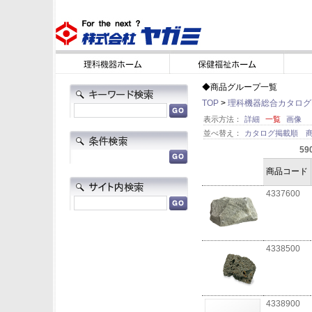
◆商品グループ一覧
TOP
>
理科機器総合カタログN
表示方法：
詳細
一覧
画像
並べ替え：
カタログ掲載順
59
商品コード
4337600
4338500
4338900