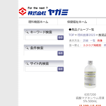
◆商品グループ一覧
TOP
>
理科創庫2023
> 推奨
表示方法：
詳細
一覧
画像
並べ替え：
カタログ掲載順
6357200
硫酸マグネシウム溶液
5% 500mL