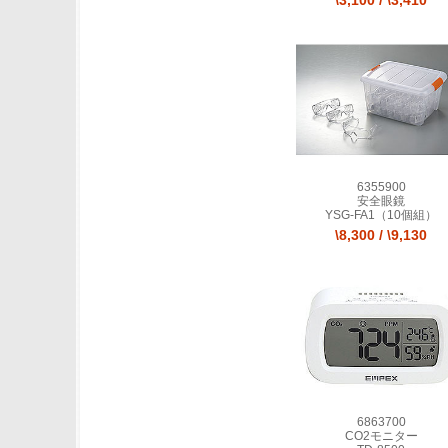
\3,100
/
\3,410
6355900
安全眼鏡
YSG-FA1（10個組）
\8,300
/
\9,130
6863700
CO2モニター