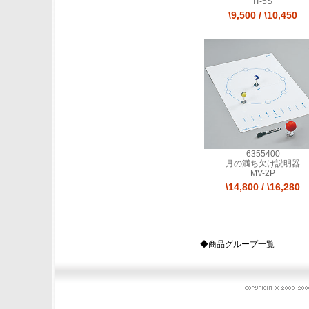
IT-5S
\9,500
/
\10,450
6355400
月の満ち欠け説明器
MV-2P
\14,800
/
\16,280
◆商品グループ一覧