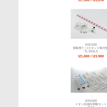
\17,500
/
\19,250
6351500
実験用てこ(スタンド取付型
YL-50SLS
\21,800
/
\23,980
6354300
イオン化傾向実験セット