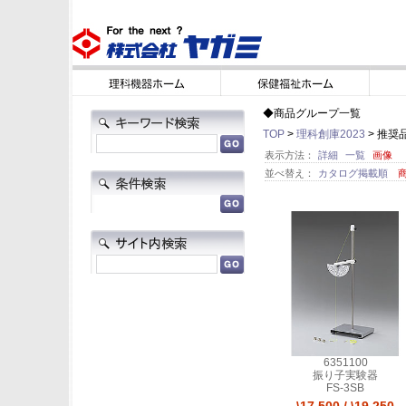
◆商品グループ一覧
TOP
>
理科創庫2023
> 推奨
表示方法：
詳細
一覧
画像
並べ替え：
カタログ掲載順
6351100
振り子実験器
FS-3SB