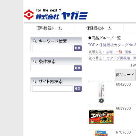
◆商品グループ一覧
TOP
>
保健福祉カタログNo.2
表示方法：
詳細
一覧
画像
並べ替え：
カタログ掲載順
19
商品コード
6042000
6639900
6707600