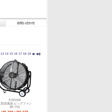
13
14
15
16
17
18
19
6785300
大型送風器 ビッグファン
BF-75V