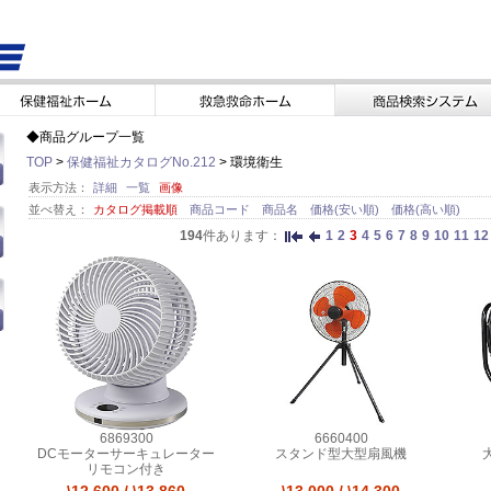
◆商品グループ一覧
TOP
>
保健福祉カタログNo.212
> 環境衛生
表示方法：
詳細
一覧
画像
並べ替え：
カタログ掲載順
商品コード
商品名
価格(安い順)
価格(高い順)
194
件あります：
1
2
3
4
5
6
7
8
9
10
11
12
6869300
6660400
DCモーターサーキュレーター
スタンド型大型扇風機
リモコン付き