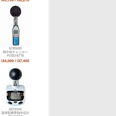
\45,700
/
\50,270
6785000
熱中症チェッカー
FUSO-8778
\34,000
/
\37,400
6870100
黒球型携帯熱中症計