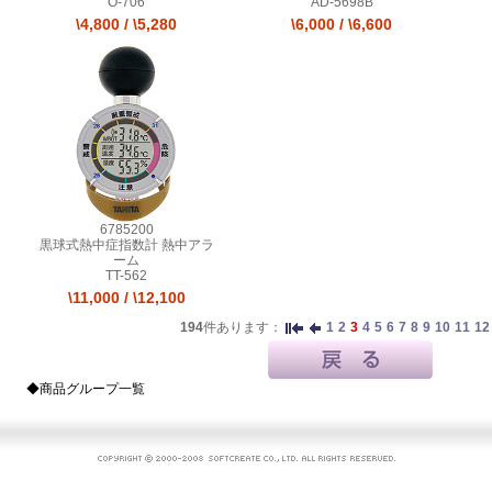
O-706
AD-5698B
\4,800
/
\5,280
\6,000
/
\6,600
6785200
黒球式熱中症指数計 熱中アラ
ーム
TT-562
\11,000
/
\12,100
194
件あります：
1
2
3
4
5
6
7
8
9
10
11
12
◆商品グループ一覧