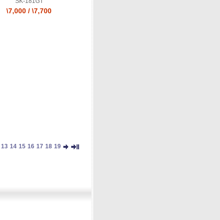
SK-181GT
\7,000
/
\7,700
13
14
15
16
17
18
19