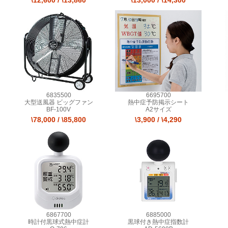
\12,600
/
\13,860
\13,000
/
\14,300
6835500
6695700
大型送風器 ビッグファン
熱中症予防掲示シート
BF-100V
A2サイズ
\78,000
/
\85,800
\3,900
/
\4,290
6867700
6885000
時計付黒球式熱中症計
黒球付き熱中症指数計