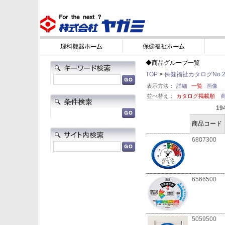
◆商品グループ一覧
TOP
>
保健福祉カタログNo.2
表示方法：
詳細
一覧
画像
並べ替え：
カタログ掲載順
19
商品コード
6807300
6566500
5059500