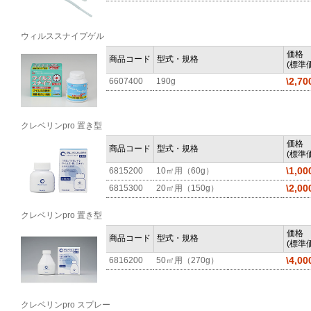
ウィルススナイプゲル
価格
商品コード
型式・規格
(標準価
\2,70
6607400
190g
クレベリンpro 置き型
価格
商品コード
型式・規格
(標準価
\1,00
6815200
10㎡用（60g）
\2,00
6815300
20㎡用（150g）
クレベリンpro 置き型
価格
商品コード
型式・規格
(標準価
\4,00
6816200
50㎡用（270g）
クレベリンpro スプレー