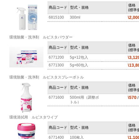
価格
商品コード
型式・規格
(標準価
\2,00
6815100
300ml
環境除菌・洗浄剤 ルビスタパウダー
価格
商品コード
型式・規格
(標準価
\3,12
6771200
5g×12包入
\13,8
6771300
5g×60包入
環境除菌・洗浄剤 ルビスタスプレーボトル
価格
商品コード
型式・規格
(標準価
\570
6771600
500ml用（調整ボ
トル）
環境清拭用 ルビスタワイプ
価格
商品コード
型式・規格
(標準価
\1,10
6771400
100枚入