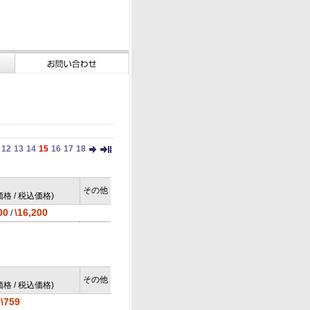
12
13
14
15
16
17
18
その他
格 / 税込価格)
00
\16,200
/
その他
格 / 税込価格)
\759
/