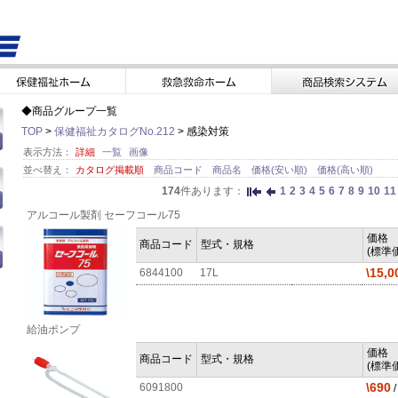
◆商品グループ一覧
TOP
>
保健福祉カタログNo.212
> 感染対策
表示方法：
詳細
一覧
画像
並べ替え：
カタログ掲載順
商品コード
商品名
価格(安い順)
価格(高い順)
174
件あります：
1
2
3
4
5
6
7
8
9
10
11
アルコール製剤 セーフコール75
価格
商品コード
型式・規格
(標準価
\15,0
6844100
17L
給油ポンプ
価格
商品コード
型式・規格
(標準価
\690
6091800