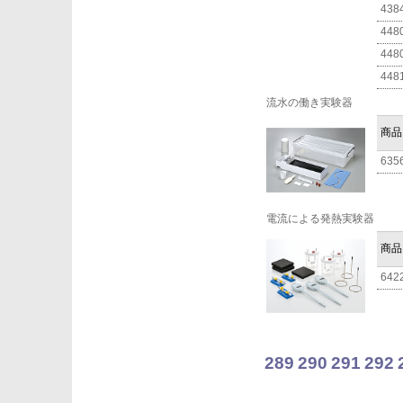
438
448
448
448
流水の働き実験器
商品
635
電流による発熱実験器
商品
642
289
290
291
292