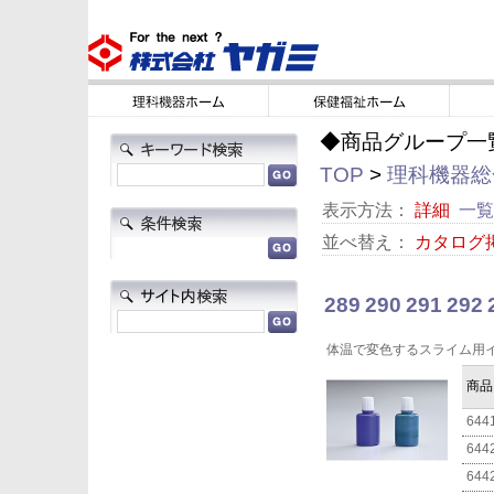
◆商品グループ一
TOP
>
理科機器総合
表示方法：
詳細
一覧
並べ替え：
カタログ
289
290
291
292
体温で変色するスライム用
商品
644
644
644