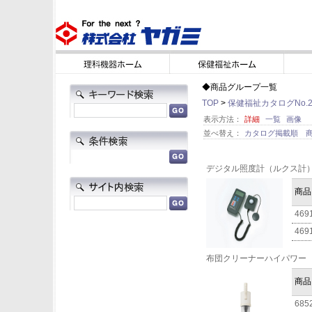
◆商品グループ一覧
TOP
>
保健福祉カタログNo.2
表示方法：
詳細
一覧
画像
並べ替え：
カタログ掲載順
デジタル照度計（ルクス計
商品
469
469
布団クリーナーハイパワー
商品
685