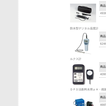
商品
493
防水型デジタル温度計
商品
624
ルクス計
商品
409
ＤＰＤ法飲料水用ｐＨ・残
商品
466