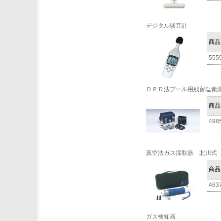
デジタル騒音計
商品
555
ＤＰＤ法プール用残留塩素
商品
498
真空法ガス採取器 北川式
商品
463
ガス検知器