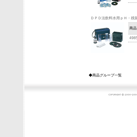
ＤＰＤ法飲料水用ｐＨ・残
商品
498
◆商品グループ一覧