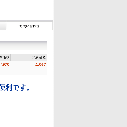
準価格
税込価格
\970
\1,067
便利です。