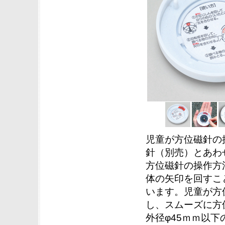
児童が方位磁針の
針（別売）とあわ
方位磁針の操作方
体の矢印を回すこ
います。児童が方
し、スムーズに方
外径φ45ｍｍ以