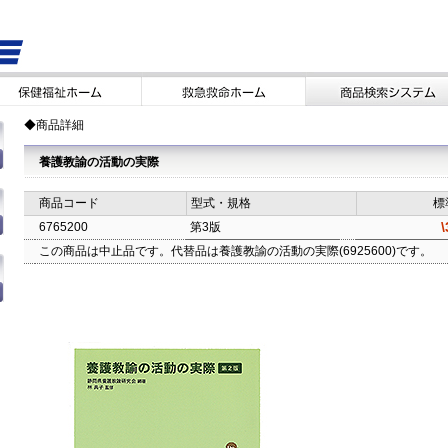
◆商品詳細
養護教諭の活動の実際
商品コード
型式・規格
標
\
6765200
第3版
この商品は中止品です。代替品は養護教諭の活動の実際(6925600)です。